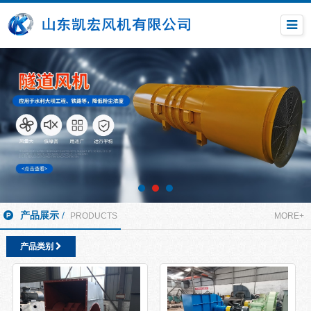
产品展示 /
PRODUCTS
MORE+
产品类别